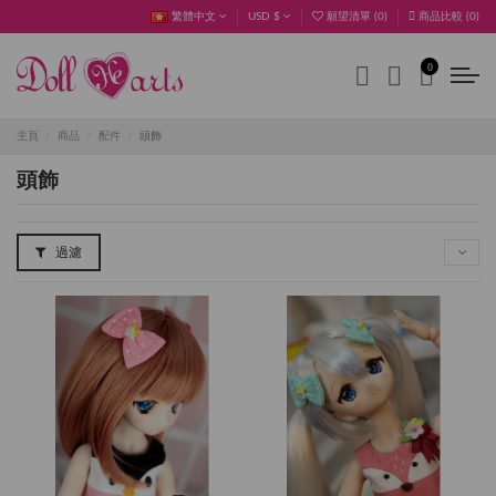
繁體中文
USD $
願望清單 (
0
)
商品比較 (
0
)
0
主頁
商品
配件
頭飾
頭飾
過濾