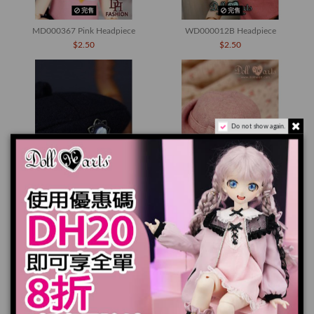
完售
完售
MD000367 Pink Headpiece
WD000012B Headpiece
$2.50
$2.50
Do not show again.
完售
完售
LA000329 Hat
LA000331 Hat
$17.90
$17.90