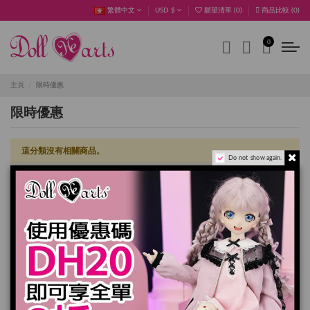
繁體中文
USD $
願望清單 (
0
)
商品比較 (
0
)
0
主頁
限時優惠
限時優惠
這分類沒有相關商品。
Do not show again.
確定
清除篩選
訂閱電子報