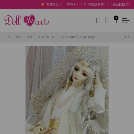
繁體中文
USD $
願望清單 (
0
)
商品比較 (
0
)
0
主頁
商品
服裝
SD13 男│1/3
LD000821A Angel Mage