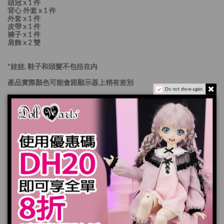
頭冠 x 1 件
背心 外套 x 1 件
外套 x 1 件
皮帶 x 1 件
褲子 x 1 件
肩飾 x 2 雙
*娃娃, 鞋子和頭髮不包括在內
產品實際顏色可能會跟顯示器上稍有差別
Do not show again.
7-14天個工作天送出
加入購物車