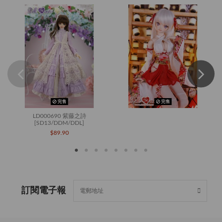
完售
完售
LD000690 紫藤之詩
[SD13/DDM/DDL]
$89.90
訂閱電子報