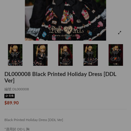
DL000008 Black Printed Holiday Dress [DDL
Ver]
編號
DL000008
完售
$89.90
Black Printed Holiday Dress [DDL Ver]
*適用於 DD L 胸