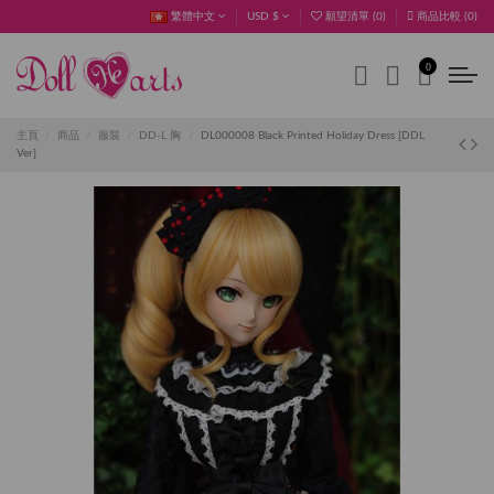
繁體中文
USD $
願望清單 (
0
)
商品比較 (
0
)
0
主頁
商品
服裝
DD-L 胸
DL000008 Black Printed Holiday Dress [DDL
Ver]