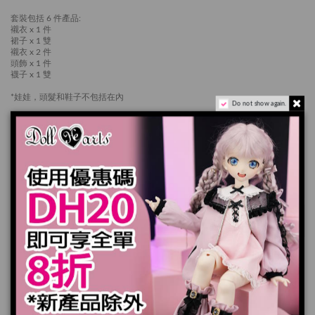
套裝包括 6 件產品:
襯衣 x 1 件
裙子 x 1 雙
襯衣 x 2 件
頭飾 x 1 件
襪子 x 1 雙
*娃娃，頭髮和鞋子不包括在內
Do not show again.
產品實際顏色可能會跟顯示器上稍有差別
加入購物車
規格