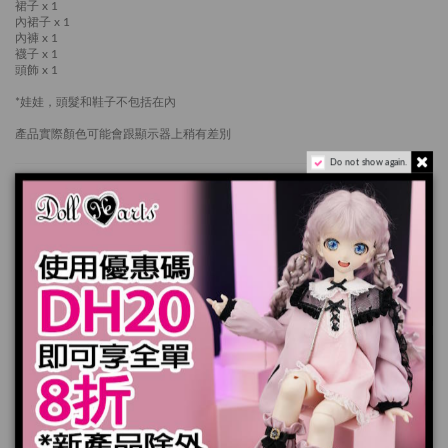
裙子 x 1
內裙子 x 1
內褲 x 1
襪子 x 1
頭飾 x 1
*娃娃，頭髮和鞋子不包括在內
產品實際顏色可能會跟顯示器上稍有差別
Do not show again.
7-14天個工作天送出
加入購物車