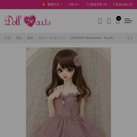
繁體中文
USD $
願望清單 (
0
)
商品比較 (
0
)
0
主頁
商品
服裝
SD10 / 13 女│1/3
LD000807 Bridesmaid - Purple