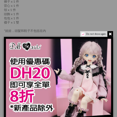
褲子 x 1 件
背心 x 1 件
領 x 1 件
頭飾 x 1 件
包包 x 1 件
襪子 x 1 雙
*娃娃，頭髮和鞋子不包括在內
Do not show again.
產品實際顏色可能會跟顯示器上稍有差別
加入購物車
規格