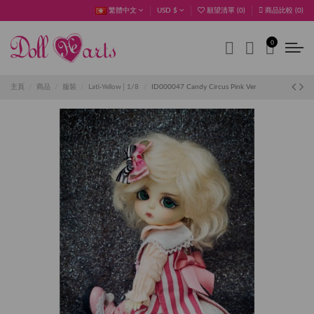
繁體中文
USD $
願望清單 (
0
)
商品比較 (
0
)
0
主頁
商品
服裝
Lati-Yellow│1/8
ID000047 Candy Circus Pink Ver