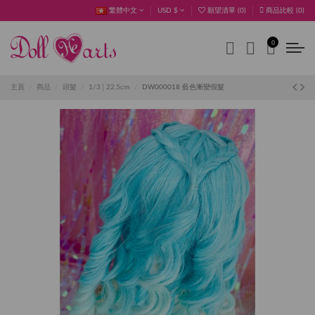
繁體中文
USD $
願望清單 (
0
)
商品比較 (
0
)
0
主頁
商品
頭髮
1/3│22.5cm
DW000018 藍色漸變假髮