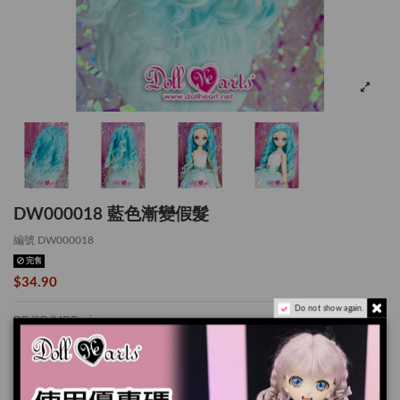
DW000018 藍色漸變假髮
編號
DW000018
完售
$34.90
Do not show again.
DD/SD/MDD wig
* 適用於 60CM娃娃
头
圍
大约22.5CM
產品實際顏色可能會跟顯示器上稍有差別