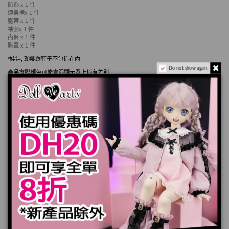
頭飾
x 1
件
連身裙
x 1
件
腿帶
x 1
件
袖套
x 1
件
內褲
x 1
件
胸罩
x 1
件
*
娃娃
,
頭髮跟鞋子不包括在內
Do not show again.
產品實際顏色可能會跟顯示器上稍有差別
加入購物車
規格