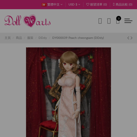
繁體中文
USD $
願望清單 (
0
)
商品比較 (
0
)
0
主頁
商品
服裝
DDdy
DY000039 Peach cheongsam (DDdy)