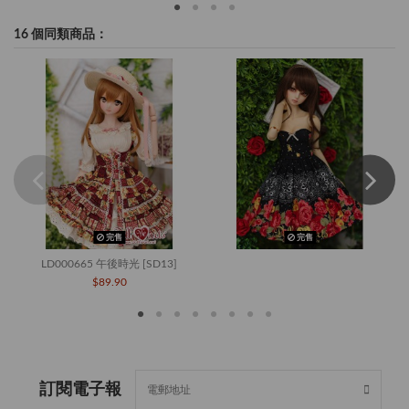
16 個同類商品：
完售
完售
LD000665 午後時光 [SD13]
$89.90
訂閱電子報