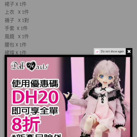
裙子
件
X 1
上衣
件
X 1
襪子
對
X 1
手套
件
X 1
風鏡
件
X 1
腰包
件
X 1
裙撐
件
Do not show again.
X 1
*娃娃，鞋子和頭髮不包括在內
產品實際顏色可能會跟顯示器上稍有差別
加入購物車