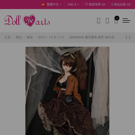
繁體中文
USD $
願望清單 (
0
)
商品比較 (
0
)
0
主頁
商品
服裝
SD10 / 13 女│1/3
LD000650 蒸汽朋克 炮手 [SD13]