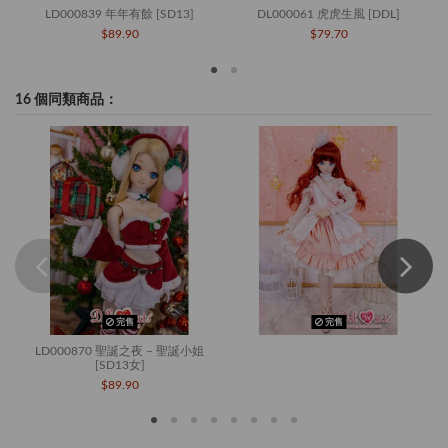
LD000839 年年有餘 [SD13]
DL000061 虎虎生風 [DDL]
$89.90
$79.70
16 個同類商品：
完售
完售
LD000870 聖誕之夜 – 聖誕小姐
[SD13女]
$89.90