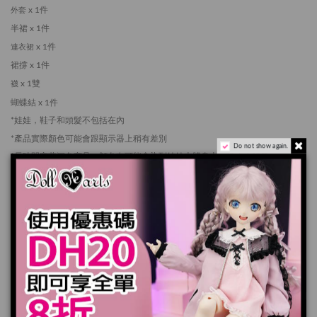
x 1件
外套
半裙 x 1件
x 1件
連衣裙
裙撐 x 1件
x 1雙
襪
蝴蝶結 x 1件
*娃娃，鞋子和頭髮不包括在內
*產品實際顏色可能會跟顯示器上稍有差別
Do not show again.
*長時間穿著深色商品，顔色有可能會染到娃娃本體身上。請小心留意。
7-14天個工作天送出
加入購物車