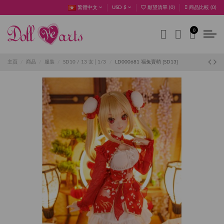
繁體中文
USD $
願望清單 (
0
)
商品比較 (
0
)
0
主頁
商品
服裝
SD10 / 13 女│1/3
LD000681 福兔賣萌 [SD13]