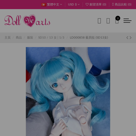
繁體中文
USD $
願望清單 (
0
)
商品比較 (
0
)
0
主頁
商品
服裝
SD10 / 13 女│1/3
LD000858 藍貝拉 (SD13女)