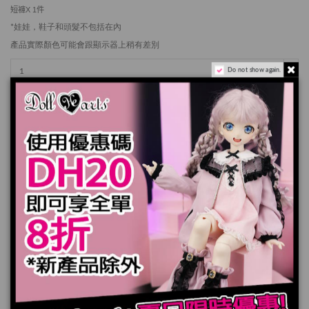
短褲
X 1
件
*娃娃，鞋子和頭髮不包括在內
產品實際顏色可能會跟顯示器上稍有差別
Do not show again.
加入購物車
規格
上架日期：
2020-07-31