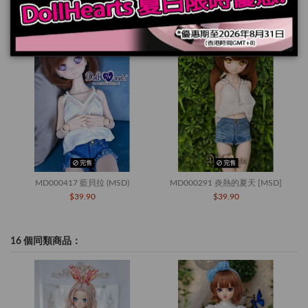
您也可能喜歡
完售
完售
MD000417 藍貝拉 (MSD)
MD000291 炎熱的夏天 [MSD]
$39.90
$39.90
16 個同類商品：