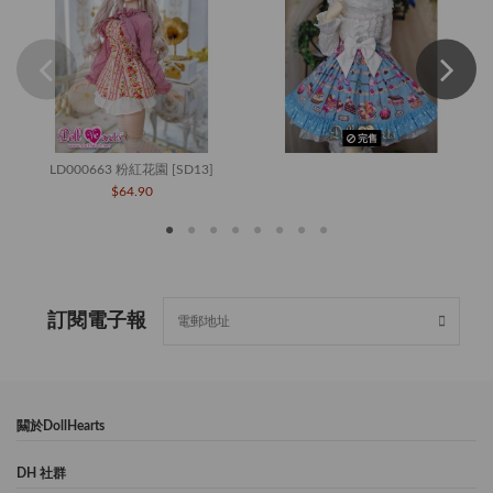
完售
LD000663 粉紅花園 [SD13]
$64.90
訂閱電子報
闗於DollHearts
DH 社群