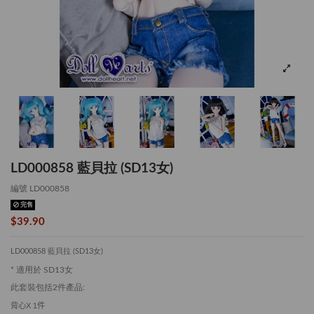
LD000858 藍貝拉 (SD13女)
編號
LD000858
完售
$39.90
LD000858 藍貝拉 (SD13女)
* 適用於 SD13女
此套裝包括2件產品:
背心
X 1
件