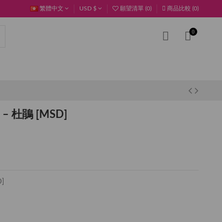
繁體中文
USD $
願望清單 (
0
)
商品比較 (
0
)
0
– 杜鵑 [MSD]
]