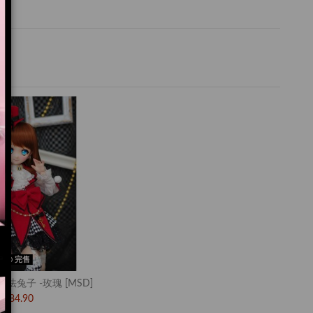
完售
 魔法兔子 -玫瑰 [MSD]
$84.90