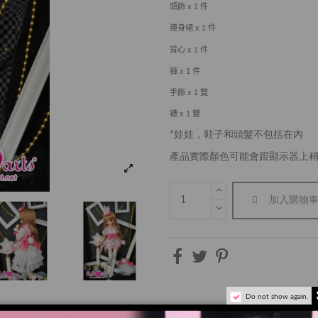
頭
飾
x 1
件
連身裙
x 1
件
背心
x 1
件
褲
x 1
件
手飾
x 1
雙
襪
x 1
雙
*娃娃，鞋子和頭髮不包括在內
產品實際顏色可能會跟顯示器上
加入購物
Do not show again.