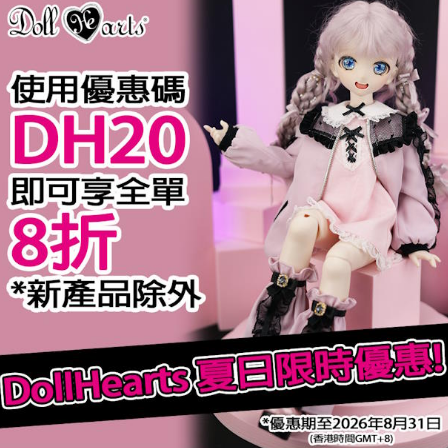
規格
完售
hess Bunny
MD000437 撲克小丑 Q [MSD]
MD000439
$84.90