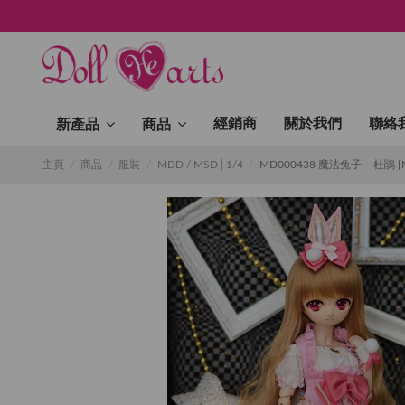
經銷商
關於我們
聯絡
新產品
商品
主頁
商品
服裝
MDD / MSD│1/4
MD000438 魔法兔子 – 杜鵑 [