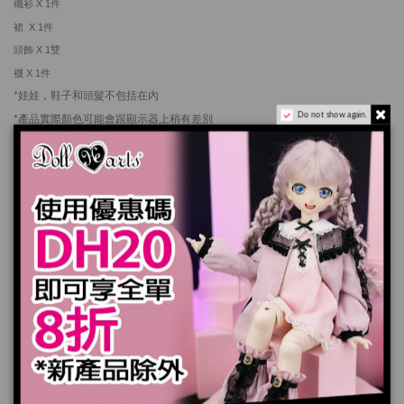
襯衫 X 1件
裙 X 1
件
頭飾 X 1
雙
襪 X 1
件
*娃娃，鞋子和頭髮不包括在內
Do not show again.
*產品實際顏色可能會跟顯示器上稍有差別
*
長時間穿著深色商品，顔色有可能會染到娃娃本體身上。請小心留意。
加入購物車
規格