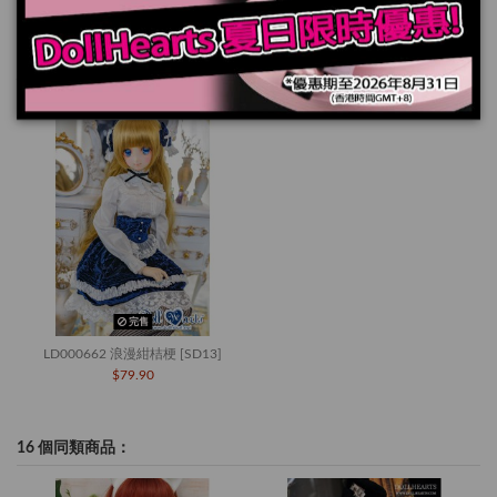
您也可能喜歡
完售
LD000662 浪漫紺桔梗 [SD13]
$79.90
16 個同類商品：