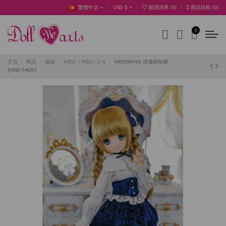
繁體中文
USD $
願望清單 (
0
)
商品比較 (
0
)
0
主頁
商品
服裝
MDD / MSD│1/4
MD000458 浪漫紺桔梗
[MSD/MDD]