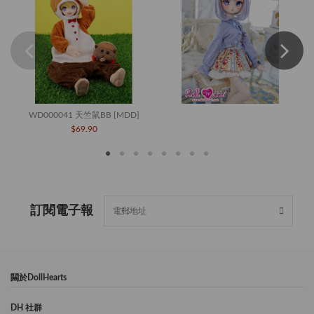
WD000041 天竺鼠BB [MDD]
$69.90
訂閱電子報
闗於DollHearts
DH 社群