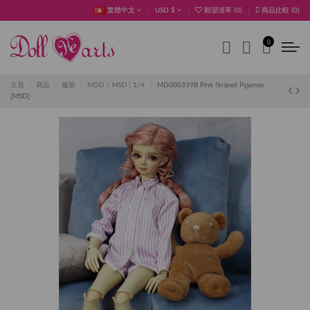
繁體中文
USD $
願望清單 (
0
)
商品比較 (
0
)
0
主頁
商品
服裝
MDD / MSD│1/4
MD000339B Pink Striped Pyjamas
[MSD]