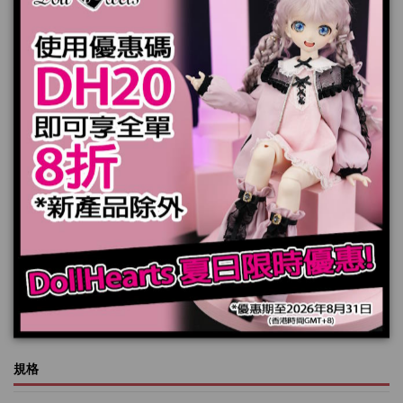
裙子 x 1 件
內裙子 x 1 件
內褲 x 件
襪子 x 1 雙
頭飾 x 1 件
*娃娃,頭髮，鞋子和小熊不包括在內
產品實際顏色可能會跟顯示器上稍有差別
加入購物車
規格