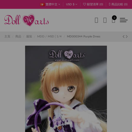
繁體中文
USD $
願望清單 (
0
)
商品比較 (
0
)
0
主頁
商品
服裝
MDD / MSD│1/4
MD000344 Purple Dress