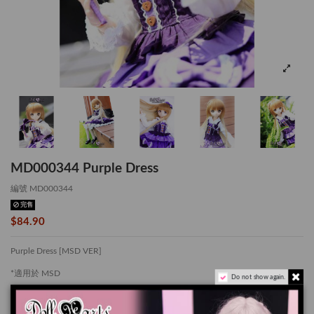
MD000344 Purple Dress
編號
MD000344
完售
$84.90
Purple Dress [MSD VER]
*適用於 MSD
Do not show again.
套裝包括 6 件產品:
上衣 x 1 件