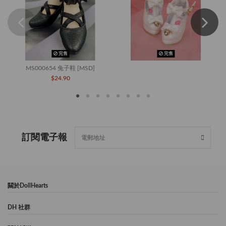
完售
完售
MS000654 兔子鞋 [MSD]
$24.90
訂閱電子報
闗於DollHearts
DH 社群