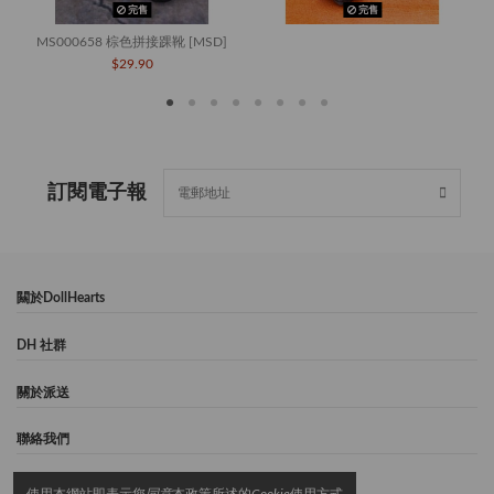
完售
完售
MS000658 棕色拼接踝靴 [MSD]
$29.90
訂閱電子報
闗於DollHearts
DH 社群
關於派送
聯絡我們