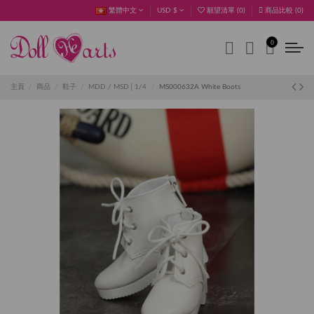
繁體中文
USD $
願望清單 (
0
)
商品比較 (
0
)
0
主頁
商品
鞋子
MDD / MSD│1/4
MS000632A White Boots