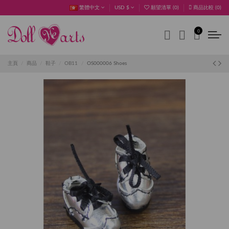
繁體中文
USD $
願望清單 (
0
)
商品比較 (
0
)
0
主頁
商品
鞋子
OB11
OS000006 Shoes