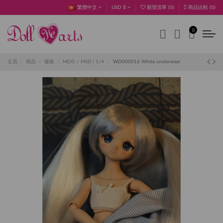
繁體中文
USD $
願望清單 (
0
)
商品比較 (
0
)
0
主頁
商品
服裝
MDD / MSD│1/4
WD000016 White underwear