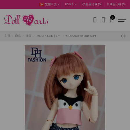
繁體中文
USD $
願望清單 (
0
)
商品比較 (
0
)
0
主頁
商品
服裝
MDD / MSD│1/4
MD000365B Blue Skirt