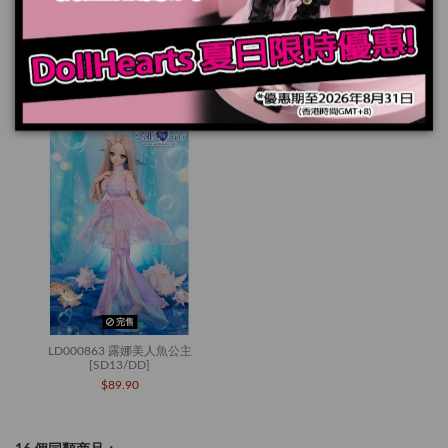
規格
您也可能喜歡
完售
LD000863 露娜美人魚公主
[SD13/DD]
$89.90