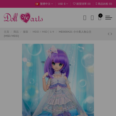
繁體中文
USD $
願望清單 (
0
)
商品比較 (
0
)
0
主頁
商品
服裝
MDD / MSD│1/4
MD000421 小小美人魚公主
[MSD/MDD]