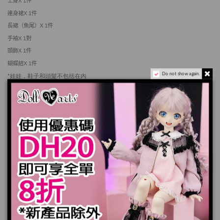
上身
X 1
件
連身裙
X 1
件
長裙（魚尾）
X 1
件
手袖
X 1
對
頭飾
X 1
件
蝴蝶結
X 1
件
Do not show again.
*娃娃，鞋子和頭髮不包括在內
產品實際顏色可能會跟顯示器上稍有差別
加入購物車