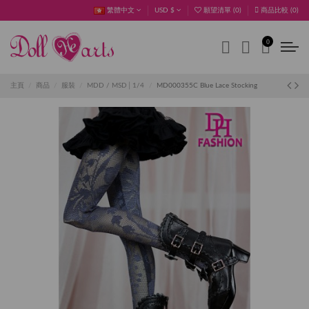
繁體中文
USD $
願望清單 (
0
)
商品比較 (
0
)
0
主頁
商品
服裝
MDD / MSD│1/4
MD000355C Blue Lace Stocking