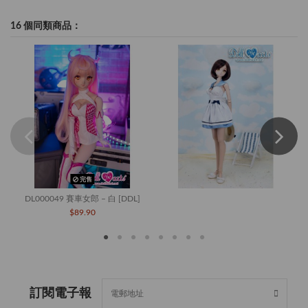
16 個同類商品：
完售
DL000049 賽車女郎 – 白 [DDL]
$89.90
訂閱電子報