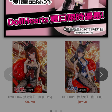
規格
您也可能喜歡
完售
完售
DY000042 撲克兔子 – 紅 [DDdy]
DL000050 撲克兔子–藍 [DDL]
$89.90
$89.90