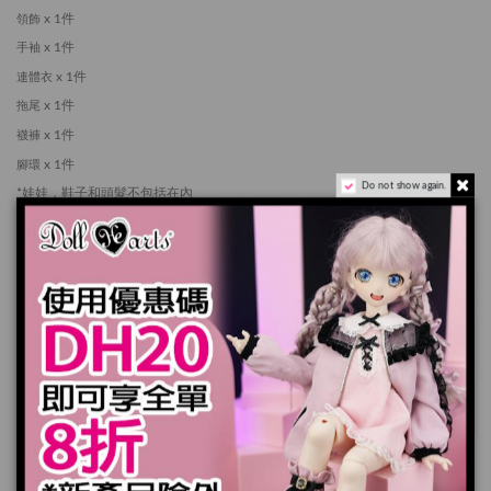
x 1件
領飾
x 1件
手袖
x 1件
連體衣
x 1件
拖尾
x 1件
襪褲
x 1件
腳環
Do not show again.
*娃娃，鞋子和頭髮不包括在內
*產品實際顏色可能會跟顯示器上稍有差別
*長時間穿著深色商品，顔色有可能會染到娃娃本體身上。請小心留意。
加入購物車