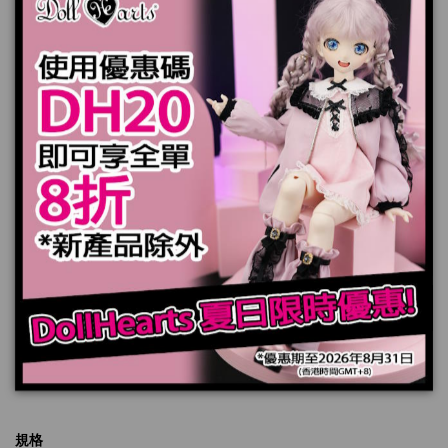
此套裝是我們有豐富經驗的裁縫手工製作的限量款.
套裝包括 5 件產品:
襯衣 x 1 件
背心 x 1 件
褲子 x 1 雙
帽子 x 1 件
長外套 x 1 件
*娃娃，頭髮和鞋子不包括在內
產品實際顏色可能會跟顯示器上稍有差別
加入購物車
規格