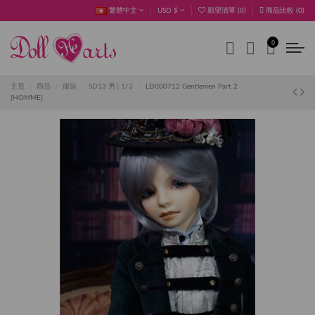
繁體中文
USD $
願望清單 (
0
)
商品比較 (
0
)
0
主頁
商品
服裝
SD13 男│1/3
LD000712 Gentlemen Part 2
[HOMME]