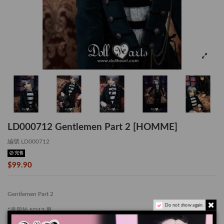
LD000712 Gentlemen Part 2 [HOMME]
編號
LD000712
完售
$99.90
Gentlemen Part 2
Do not show again.
*適用於 SD13 男