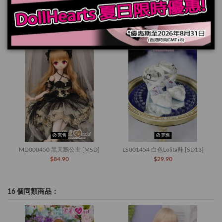
您也可能喜歡
完售
完售
MD000450 黑天鵝公主 [MSD]
LS001454 白色Lolita鞋 [SD13]
$84.90
$29.90
16 個同類商品：