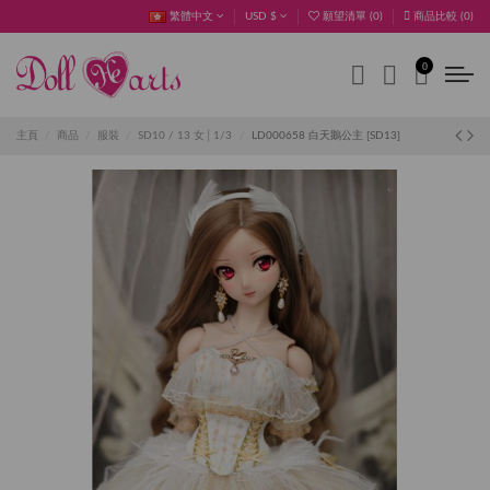
繁體中文
USD $
願望清單 (
0
)
商品比較 (
0
)
0
主頁
商品
服裝
SD10 / 13 女│1/3
LD000658 白天鵝公主 [SD13]