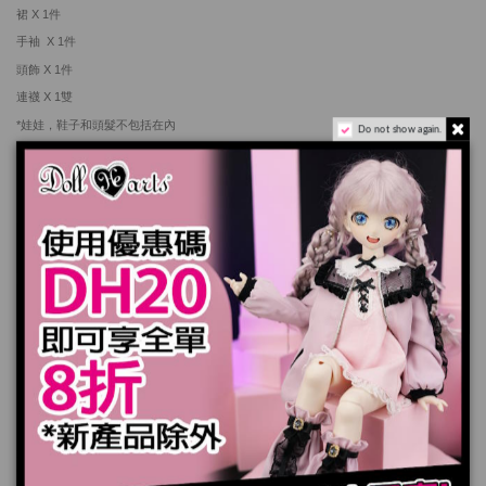
裙 X 1件
手袖 X 1
件
頭飾 X 1
件
連襪 X 1雙
*娃娃，鞋子和頭髮不包括在內
Do not show again.
產品實際顏色可能會跟顯示器上稍有差別
加入購物車
規格