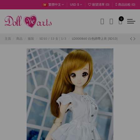
繁體中文
USD $
願望清單 (
0
)
商品比較 (
0
)
0
主頁
商品
服裝
SD10 / 13 女│1/3
LD000860 白色綁帶上衣 [SD13]