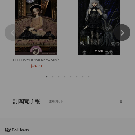
完售
LD000621 If You Knew Susie
$94.90
訂閱電子報
闗於DollHearts