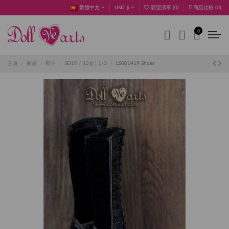
繁體中文
USD $
願望清單 (
0
)
商品比較 (
0
)
0
主頁
商品
鞋子
SD10 / 13女│1/3
LS001419 Shoes