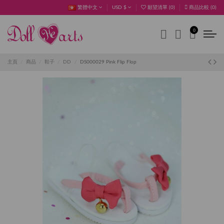
繁體中文
USD $
願望清單 (
0
)
商品比較 (
0
)
0
主頁
商品
鞋子
DD
DS000029 Pink Flip Flop