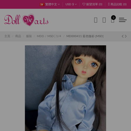
繁體中文
USD $
願望清單 (
0
)
商品比較 (
0
)
0
主頁
商品
服裝
MDD / MSD│1/4
MD000411 藍色恤衫 [MSD]