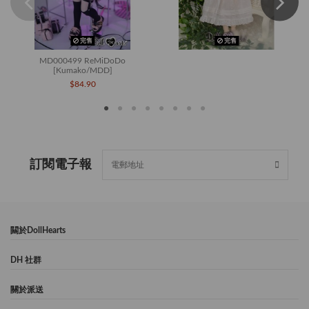
完售
完售
MD000499 ReMiDoDo
[Kumako/MDD]
$84.90
訂閱電子報
闗於DollHearts
DH 社群
關於派送