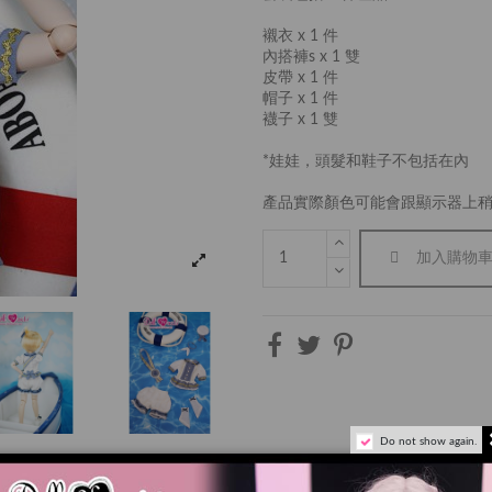
襯衣 x 1 件
內搭褲s x 1 雙
皮帶 x 1 件
帽子 x 1 件
襪子 x 1 雙
*娃娃，頭髮和鞋子不包括在內
產品實際顏色可能會跟顯示器上
加入購物
Do not show again.