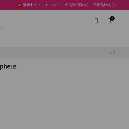
繁體中文
USD $
願望清單 (
0
)
商品比較 (
0
)
0
pheus