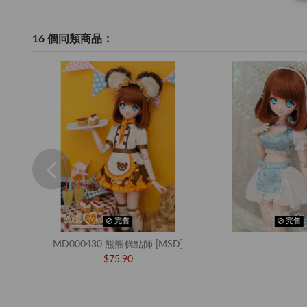
16 個同類商品：
完售
完售
MD000430 熊熊糕點師 [MSD]
$75.90