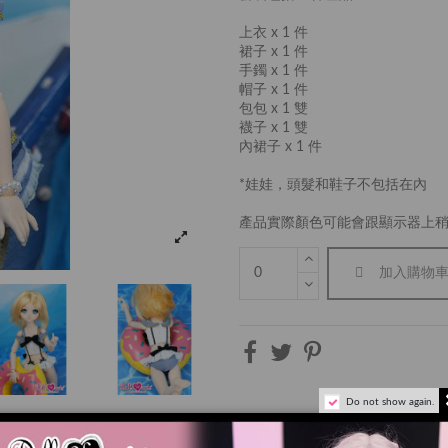
上衣 x 1 件
裙子 x 1 件
手鐲 x 1 件
帽子 x 1 件
包包 x 1 雙
襪子 x 1 雙
內裙子 x 1 件
*娃娃，頭髮和鞋子不包括在內
產品實際顏色可能會跟顯示器上
加入購物
Do not show again.