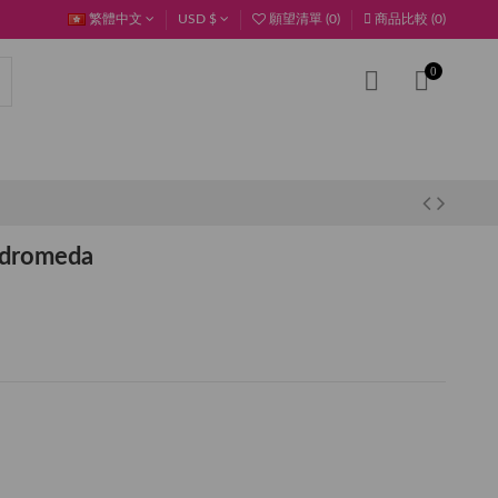
繁體中文
USD $
願望清單 (
0
)
商品比較 (
0
)
0
ndromeda