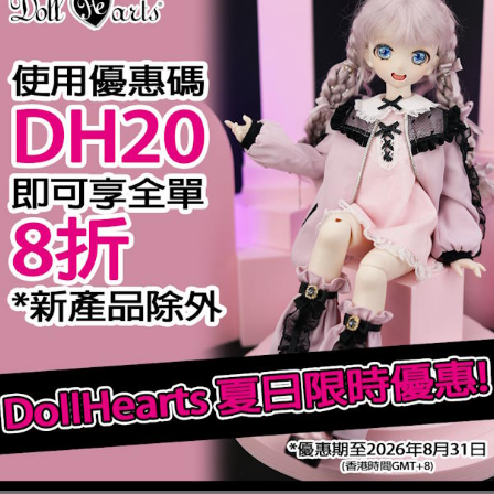
規格
完售
 Cepheus
MS000627 Shoes
LS0
$24.90