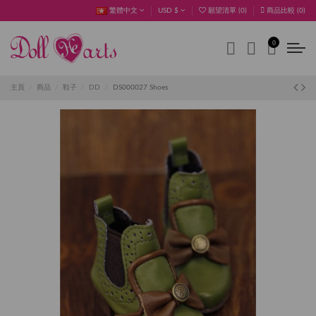
繁體中文
USD $
願望清單 (
0
)
商品比較 (
0
)
0
主頁
商品
鞋子
DD
DS000027 Shoes