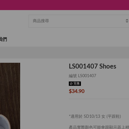
我們
LS001407 Shoes
編號
LS001407
完售
$34.90
*適用於 SD10/13 女 (平跟鞋)
產品實際顏色可能會跟顯示器上