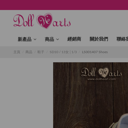
經銷商
關於我們
聯絡
新產品
商品
主頁
商品
鞋子
SD10 / 13女│1/3
LS001407 Shoes