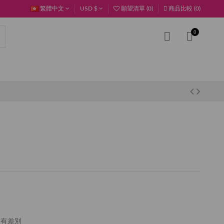
繁體中文
USD $
願望清單 (
0
)
商品比較 (
0
)
0
稍有差別