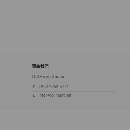
聯絡我們
DollHearts Studio
+852 2353 6771
info@dollheart.net