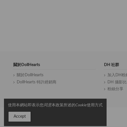
闗於DollHearts
DH 社群
關於DollHearts
加入DH粉
DollHearts 特許經銷商
DH 攝影
粉絲分享
使用本網站即表示您
同意
本政策所述的
Cookie
使用方式
Accept