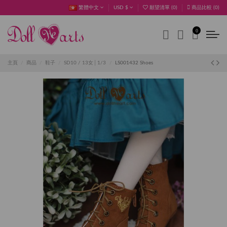
繁體中文
USD $
願望清單 (
0
)
商品比較 (
0
)
0
主頁
商品
鞋子
SD10 / 13女│1/3
LS001432 Shoes