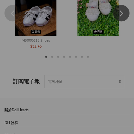
完售
完售
MS000613 Shoes
$32.90
訂閱電子報
闗於DollHearts
DH 社群