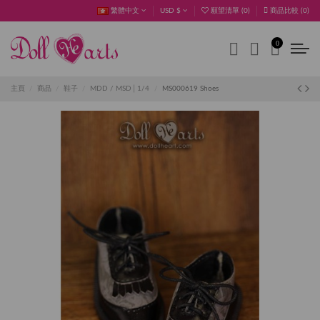
繁體中文
USD $
願望清單 (
0
)
商品比較 (
0
)
0
主頁
商品
鞋子
MDD / MSD│1/4
MS000619 Shoes