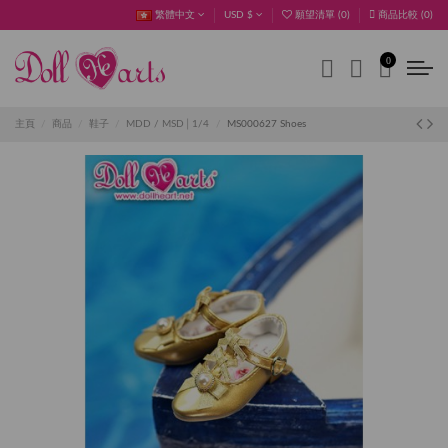
繁體中文
USD $
願望清單 (
0
)
商品比較 (
0
)
0
主頁
商品
鞋子
MDD / MSD│1/4
MS000627 Shoes