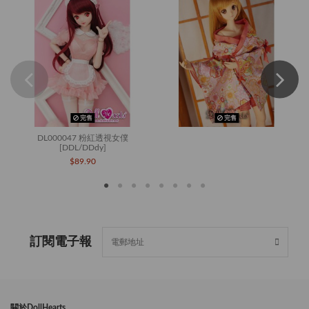
完售
完售
DL000047 粉紅透視女僕
[DDL/DDdy]
$89.90
訂閱電子報
闗於DollHearts