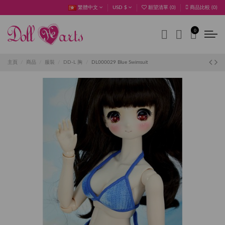
繁體中文
USD $
願望清單 (
0
)
商品比較 (
0
)
0
主頁
商品
服裝
DD-L 胸
DL000029 Blue Swimsuit