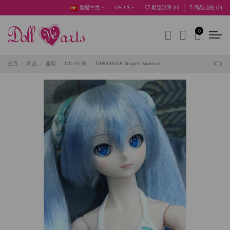
繁體中文
USD $
願望清單 (
0
)
商品比較 (
0
)
0
主頁
商品
服裝
DD-M 胸
DM000068 Striped Swimsuit