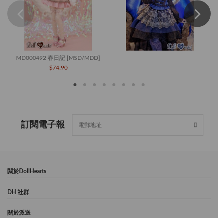
MD000492 春日記 [MSD/MDD]
$74.90
訂閱電子報
闗於DollHearts
DH 社群
關於派送