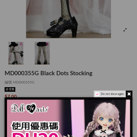
MD000355G Black Dots Stocking
編號
MD000355G
完售
Do not show again.
$7.00
Black Dots Stocking [MSD]
尺寸: for MSD / MDD (1/4 娃娃)
顏色/圖案: 黑色波點