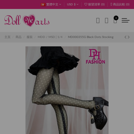
繁體中文
USD $
願望清單 (
0
)
商品比較 (
0
)
0
主頁
商品
服裝
MDD / MSD│1/4
MD000355G Black Dots Stocking