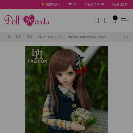
繁體中文
USD $
願望清單 (
0
)
商品比較 (
0
)
0
主頁
商品
服裝
MDD / MSD│1/4
MD000350B Sweater [MSD]